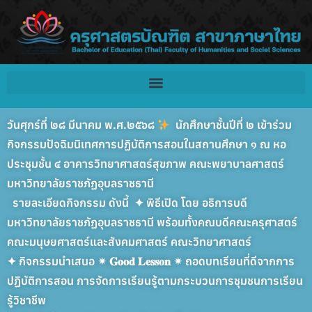
วันศุกร์ที่ ๒๘ มีนาคม พ.ศ.๒๕๖๘
นักศึกษาชั้นปีที่ ๒ เข้าร่วม
กิจกรรมปัจฉิมนิเทศการปฏิบัติการสอนในสถานศึกษา ๑ ณ หอ
ประชุมชั้น ๔ อาคารวิทยาศาสตร์สุขภาพ คณะพยาบาลศาสตร์
มหาวิทยาลัยราชภัฏอุบลราชธานี
รายละเอียดกิจกรรม ดังนี้
✦
พิธีเปิด โดย อธิการบดี
มหาวิทยาลัยราชภัฏอุบลราชธานี พร้อมทั้งคณบดีคณะครุศาสตร์
คณะมนุษยศาสตร์และสังคมศาสตร์ คณะวิทยาศาสตร์
✦
กิจกรรมนำเสนอ
✴︎
𝐆𝐨𝐨𝐝
𝐋𝐞𝐬𝐬𝐨𝐧
✴︎
ถอดบทเรียนที่ดีจากการ
ปฏิบัติการสอน การจัดการเรียนรู้ตามกระบวนการชุมชนการเรียน
รู้วิชาชีพ